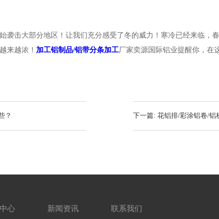
始袭击大部分地区！让我们充分感受了冬的威力！寒冷已经来临，
越来越浓！
加工铝制品/铝带分条加工
厂家奕源国际铝业提醒你，在
些？
下一篇: 花铝排/彩涂铝卷
中心
新闻资讯
联系我们